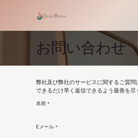
コンテンツへスキップ
ホーム
Shop
Our Cra
お問い合わせ
弊社及び弊社のサービスに関するご質問
できるだけ早く返信できるよう最善を尽
名前
*
Eメール
*